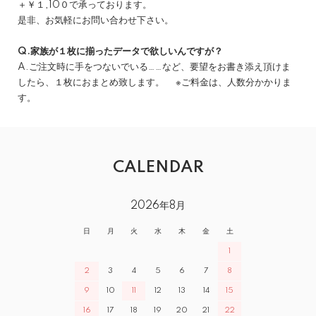
＋￥１,10０で承っております。
是非、お気軽にお問い合わせ下さい。
Q.家族が１枚に揃ったデータで欲しいんですが？
A.ご注文時に手をつないでいる……など、要望をお書き添え頂けま
したら、１枚におまとめ致します。 ※ご料金は、人数分かかりま
す。
CALENDAR
2026年8月
日
月
火
水
木
金
土
1
2
3
4
5
6
7
8
9
10
11
12
13
14
15
16
17
18
19
20
21
22