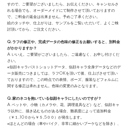
すので、ご要望がございましたら、お伝えください。キャンセルさ
れる場合でも、オーダーメイドにて制作させて頂いておりますの
で、ご料金の返金は出来ません。予めご了承ください。
絵のタッチや、仕上がりは、サンプルをご覧いただいて、よくご検
討頂いてから、ご注文ください。
Q.ラフの修正や、完成データの色味の修正をお願いすると、別料金
がかかりますか？
A.いいえ。ご要望がございましたら、ご遠慮なく、お申し付けくだ
さい。
※似顔キャラバストショットデータ、似顔キャラ全身データなどのデ
ータ販売につきましては、ラフOKを頂いて後、仕上げさせて頂い
ておりますので、この時点での表情、ポーズ、服装などフォルムに
関する修正は承れません。色味の変更のみとなります。
Q.家のネコを抱いている似顔キャラにしたいのですが？
A.ペットや、小物（カメラや、花、調理道具など）など、似顔キャ
ラ以外に、描き込むものがある場合、難易度によって追加料金
（￥１,10０から￥５,5００）が発生します。
※ほとんどの場合（車やバイク、非常に細かいブーケなどを除き）、